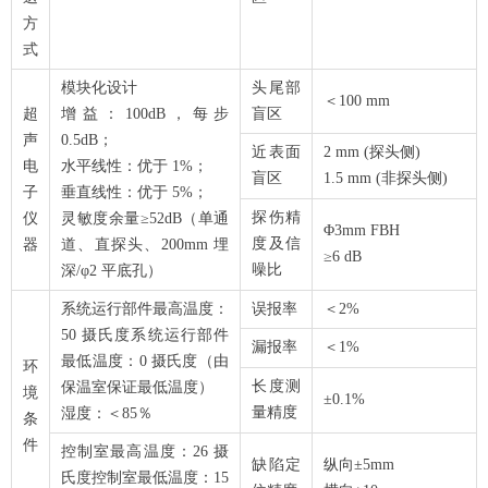
方
式
模块化设计
头尾部
＜100 mm
超
增益：100dB，每步
盲区
声
0.5dB；
近表面
2 mm (探头侧)
电
水平线性：优于 1%；
盲区
1.5 mm (非探头侧)
子
垂直线性：优于 5%；
探伤精
仪
灵敏度余量≥52dB（单通
Φ3mm FBH
度及信
器
道、直探头、200mm 埋
≥6 dB
噪比
深/φ2 平底孔）
系统运行部件最高温度：
误报率
＜2%
50 摄氏度系统运行部件
漏报率
＜1%
最低温度：0 摄氏度（由
环
长度测
保温室保证最低温度）
境
±0.1%
量精度
湿度：＜85％
条
件
控制室最高温度：26 摄
缺陷定
纵向±5mm
氏度控制室最低温度：15