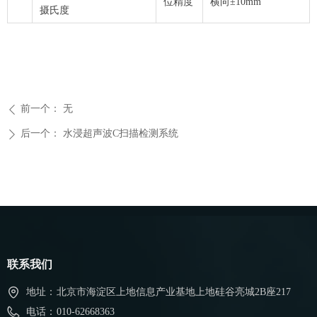
位精度
横向±10mm
摄氏度
前一个：
无
ꄴ
后一个：
水浸超声波C扫描检测系统
ꄲ
联系我们
地址：
北京市海淀区上地信息产业基地上地硅谷亮城2B座217
电话：
010-62668363