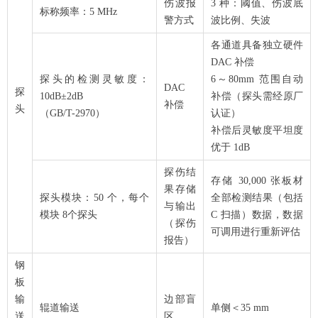
伤波报
3 种：阈值、伤波底
标称频率：5 MHz
警方式
波比例、失波
各通道具备独立硬件
DAC 补偿
探头的检测灵敏度：
6～80mm 范围自动
DAC
探
10dB±2dB
补偿（探头需经原厂
补偿
头
（GB/T-2970）
认证）
补偿后灵敏度平坦度
优于 1dB
探伤结
存储 30,000 张板材
果存储
探头模块：50 个，每个
全部检测结果（包括
与输出
模块 8个探头
C 扫描）数据，数据
（探伤
可调用进行重新评估
报告）
钢
板
输
边部盲
辊道输送
单侧＜35 mm
送
区