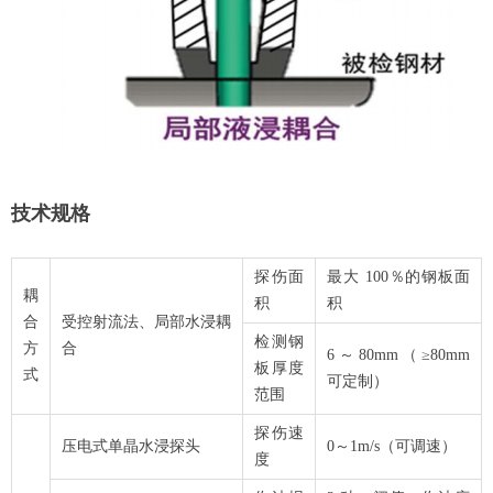
技术规格
探伤面
最大 100％的钢板面
耦
积
积
合
受控射流法、局部水浸耦
检测钢
方
合
6～80mm（≥80mm
板厚度
式
可定制）
范围
探伤速
压电式单晶水浸探头
0～1m/s（可调速）
度