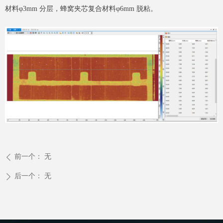
材料φ3mm 分层，蜂窝夹芯复合材料φ6mm 脱粘。
前一个：
无
ꄴ
后一个：
无
ꄲ